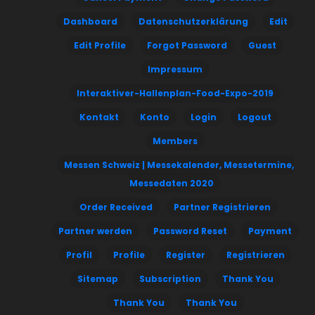
Dashboard
Datenschutzerklärung
Edit
Edit Profile
Forgot Password
Guest
Impressum
Interaktiver-Hallenplan-Food-Expo-2019
Kontakt
Konto
Login
Logout
Members
Messen Schweiz | Messekalender, Messetermine,
Messedaten 2020
Order Received
Partner Registrieren
Partner werden
Password Reset
Payment
Profil
Profile
Register
Registrieren
Sitemap
Subscription
Thank You
Thank You
Thank You