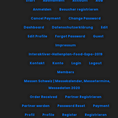
Start
Abonament
Account
AGB
Anmelden
Besucher registrieren
Cancel Payment
Change Password
Dashboard
Datenschutzerklärung
Edit
Edit Profile
Forgot Password
Guest
Impressum
Interaktiver-Hallenplan-Food-Expo-2019
Kontakt
Konto
Login
Logout
Members
Messen Schweiz | Messekalender, Messetermine,
Messedaten 2020
Order Received
Partner Registrieren
Partner werden
Password Reset
Payment
Profil
Profile
Register
Registrieren