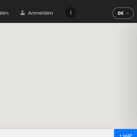
len
Anmelden
DE
+ MAP