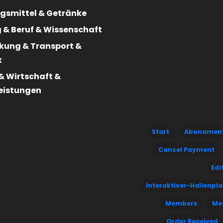
gsmittel & Getränke
 & Beruf & Wissenschaft
kung & Transport &
k
& Wirtschaft &
leistungen
Start
Abonamen
Cancel Payment
Edi
Interaktiver-Hallenpl
Members
Me
Order Received