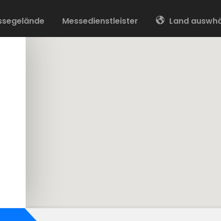
ssegelände
Messedienstleister
Land auswhä