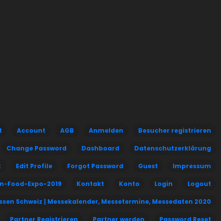
t
Account
AGB
Anmelden
Besucher registrieren
Change Password
Dashboard
Datenschutzerklärung
t
Edit Profile
Forgot Password
Guest
Impressum
an-Food-Expo-2019
Kontakt
Konto
Login
Logout
ssen Schweiz | Messekalender, Messetermine, Messedaten 2020
Partner Registrieren
Partner werden
Password Reset