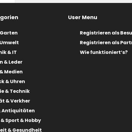
gorien
User Menu
 Garten
Registrieren als Bes
& Umwelt
Registrieren als Part
nik & IT
Wie funktioniert’s?
en & Leder
 & Medien
k & Uhren
ie & Technik
ät & Verkher
 Antiquitäten
t & Sport & Hobby
eit & Gesundheit