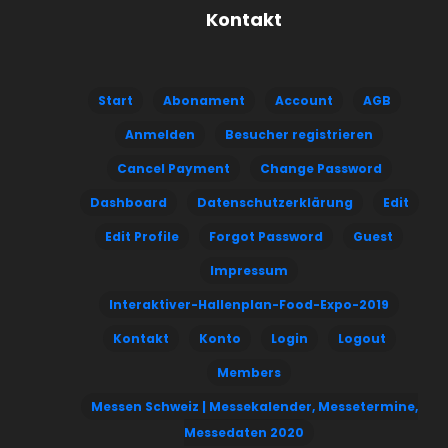
Kontakt
Start
Abonament
Account
AGB
Anmelden
Besucher registrieren
Cancel Payment
Change Password
Dashboard
Datenschutzerklärung
Edit
Edit Profile
Forgot Password
Guest
Impressum
Interaktiver-Hallenplan-Food-Expo-2019
Kontakt
Konto
Login
Logout
Members
Messen Schweiz | Messekalender, Messetermine,
Messedaten 2020