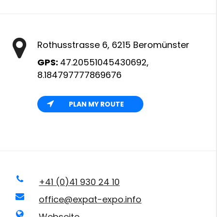
Rothusstrasse 6, 6215 Beromünster
GPS:
47.20551045430692,
8.184797777869676
PLAN MY ROUTE
+41 (0)41 930 24 10
office@expat-expo.info
Webseite