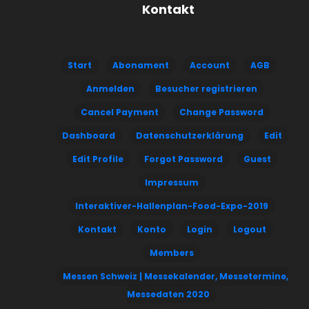
Kontakt
Start
Abonament
Account
AGB
Anmelden
Besucher registrieren
Cancel Payment
Change Password
Dashboard
Datenschutzerklärung
Edit
Edit Profile
Forgot Password
Guest
Impressum
Interaktiver-Hallenplan-Food-Expo-2019
Kontakt
Konto
Login
Logout
Members
Messen Schweiz | Messekalender, Messetermine,
Messedaten 2020