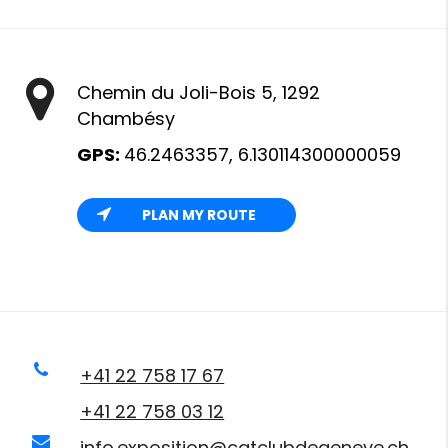
Chemin du Joli-Bois 5, 1292
Chambésy
GPS:
46.2463357, 6.130114300000059
PLAN MY ROUTE
+41 22 758 17 67
+41 22 758 03 12
info.exposition@catclubdegeneve.ch