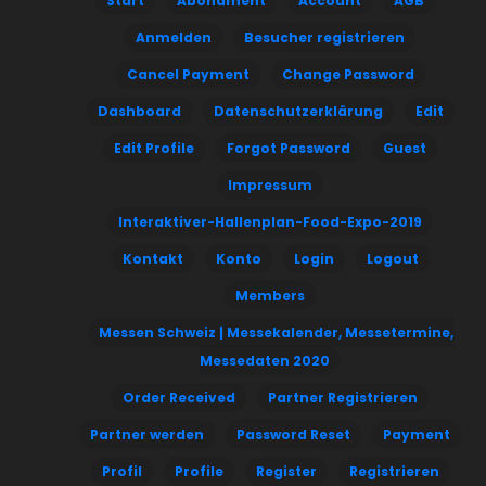
Start
Abonament
Account
AGB
Anmelden
Besucher registrieren
Cancel Payment
Change Password
Dashboard
Datenschutzerklärung
Edit
Edit Profile
Forgot Password
Guest
Impressum
Interaktiver-Hallenplan-Food-Expo-2019
Kontakt
Konto
Login
Logout
Members
Messen Schweiz | Messekalender, Messetermine,
Messedaten 2020
Order Received
Partner Registrieren
Partner werden
Password Reset
Payment
Profil
Profile
Register
Registrieren