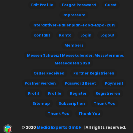
Edit Profile
Forgot Password
Guest
Impressum
Interaktiver-Hallenplan-Food-Expo-2019
Kontakt
Konto
Login
Logout
Members
Messen Schweiz | Messekalender, Messetermine,
Messedaten 2020
Order Received
Partner Registrieren
Partner werden
Password Reset
Payment
Profil
Profile
Register
Registrieren
Sitemap
Subscription
Thank You
Thank You
Thank You
© 2020
Media Experts GmbH
| All rights reserved.