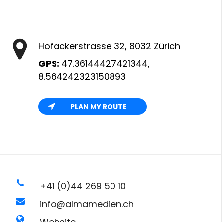
Hofackerstrasse 32, 8032 Zürich
GPS:
47.36144427421344,
8.564242323150893
PLAN MY ROUTE
+41 (0)44 269 50 10
info@almamedien.ch
Website