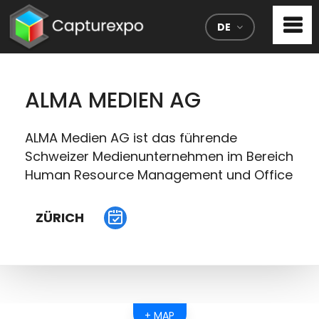
DE
ALMA MEDIEN AG
ALMA Medien AG ist das führende
Schweizer Medienunternehmen im Bereich
Human Resource Management und Office
Management. Das Unternehmen
veröffentlicht unter anderem das 1998
ZÜRICH
entstandene HR-Magazin HR Today, das
mit seinen Onlinediensten zu den
zugriffsstärksten HR-Portalen im
deutschsprachigen Raum zählt. Das
Portfolio umfasst zudem die Schweizer
+ MAP