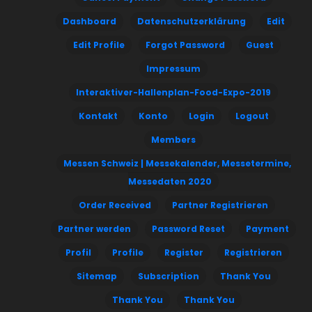
Dashboard
Datenschutzerklärung
Edit
Edit Profile
Forgot Password
Guest
Impressum
Interaktiver-Hallenplan-Food-Expo-2019
Kontakt
Konto
Login
Logout
Members
Messen Schweiz | Messekalender, Messetermine,
Messedaten 2020
Order Received
Partner Registrieren
Partner werden
Password Reset
Payment
Profil
Profile
Register
Registrieren
Sitemap
Subscription
Thank You
Thank You
Thank You