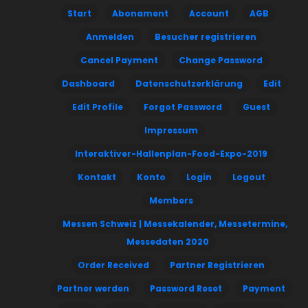
Start
Abonament
Account
AGB
Anmelden
Besucher registrieren
Cancel Payment
Change Password
Dashboard
Datenschutzerklärung
Edit
Edit Profile
Forgot Password
Guest
Impressum
Interaktiver-Hallenplan-Food-Expo-2019
Kontakt
Konto
Login
Logout
Members
Messen Schweiz | Messekalender, Messetermine,
Messedaten 2020
Order Received
Partner Registrieren
Partner werden
Password Reset
Payment