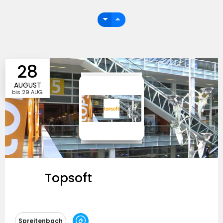
28
AUGUST
bis
29 AUG.
Topsoft
Besucherzulassung
Spreitenbach
Eintrittspreise