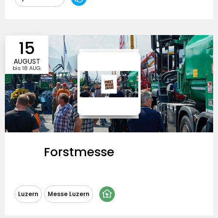
15
AUGUST
bis
18 AUG.
Forstmesse
Besucherzulassung
Luzern
Messe Luzern
Eintrittspreise