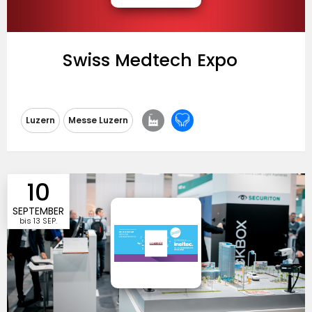
Swiss Medtech Expo
Messeausrichtung
Luzern
Messe Luzern
Besucherzulassung
Eintrittspreise
10
SEPTEMBER
bis
13 SEP.