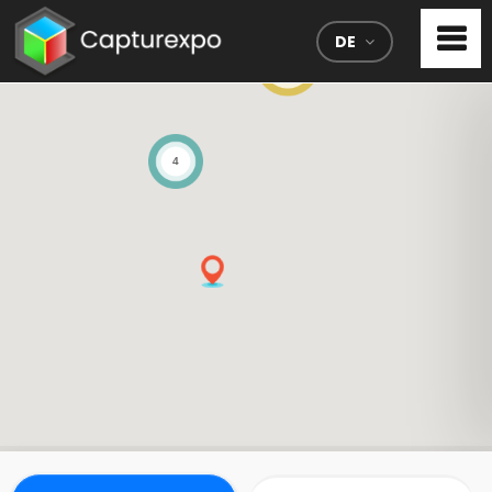
DE
39
4