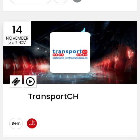
14
NOVEMBER
bis
17 NOV.
TransportCH
Messeausrichtung
Bern
Besucherzulassung
Eintrittspreise