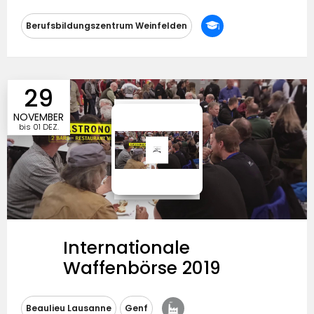
Messeausrichtung
Berufsbildungszentrum Weinfelden
Besucherzulassung
Eintrittspreise
29
NOVEMBER
bis
01 DEZ.
Internationale
Waffenbörse 2019
Messeausrichtung
Beaulieu Lausanne
Genf
Besucherzulassung
Eintrittspreise