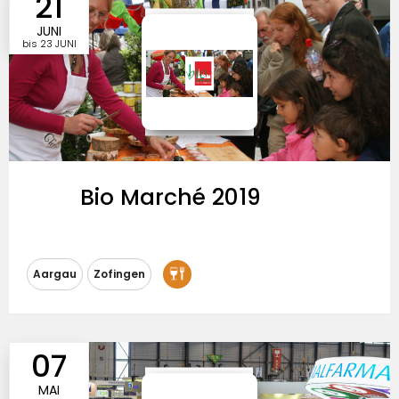
21
JUNI
bis
23 JUNI
Bio Marché 2019
Messeausrichtung
Aargau
Zofingen
Besucherzulassung
Eintrittspreise
07
MAI