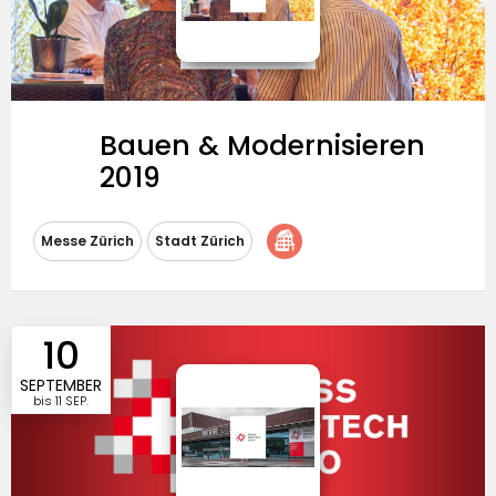
Bauen & Modernisieren
2019
Messeausrichtung
Messe Zürich
Stadt Zürich
Besucherzulassung
Eintrittspreise
10
SEPTEMBER
bis
11 SEP.