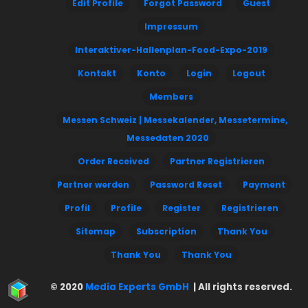
Edit Profile
Forgot Password
Guest
Impressum
Interaktiver-Hallenplan-Food-Expo-2019
Kontakt
Konto
Login
Logout
Members
Messen Schweiz | Messekalender, Messetermine,
Messedaten 2020
Order Received
Partner Registrieren
Partner werden
Password Reset
Payment
Profil
Profile
Register
Registrieren
Sitemap
Subscription
Thank You
Thank You
Thank You
© 2020
Media Experts GmbH
| All rights reserved.