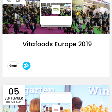
bis
09 MAI
Vitafoods Europe 2019
Messeausrichtung
Genf
Besucherzulassung
Eintrittspreise
05
SEPTEMBER
bis
08 SEP.